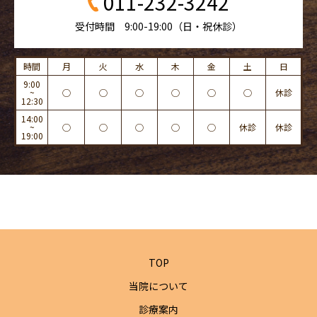
011-232-3242
受付時間 9:00-19:00（日・祝休診）
時間
月
火
水
木
金
土
日
9:00
~
◯
◯
◯
◯
◯
◯
休診
12:30
14:00
~
◯
◯
◯
◯
◯
休診
休診
19:00
TOP
当院について
診療案内