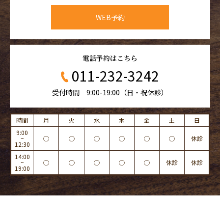
WEB予約
電話予約はこちら
011-232-3242
受付時間 9:00-19:00（日・祝休診）
時間
月
火
水
木
金
土
日
9:00
~
◯
◯
◯
◯
◯
◯
休診
12:30
14:00
~
◯
◯
◯
◯
◯
休診
休診
19:00