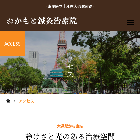
-東洋医学｜札幌大通駅直結-
ACCESS
アクセス
アクセス
大通駅から直結
静けさと光のある治療空間