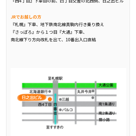
『西4丁目』下車目の前、四丁目交差の北西側、日之出ビル
JRでお越しの方
『札幌』下車、地下鉄南北線真駒内行き乗り換え
『さっぽろ』から１つ目『大通』下車、
南北線下り方向改札を出て、10番出入口直結