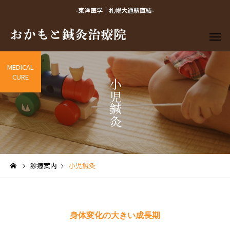
-東洋医学｜札幌大通駅直結-
MEDICAL
CURE
小児鍼灸
診療案内
小児鍼灸
身体変化の大きい成長期