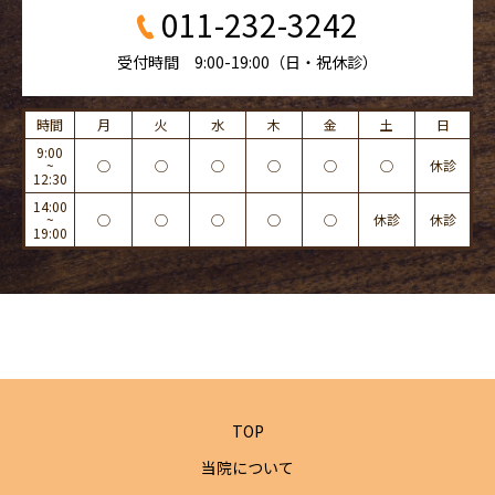
011-232-3242
受付時間 9:00-19:00（日・祝休診）
時間
月
火
水
木
金
土
日
9:00
~
◯
◯
◯
◯
◯
◯
休診
12:30
14:00
~
◯
◯
◯
◯
◯
休診
休診
19:00
TOP
当院について