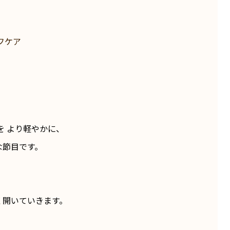
フケア
を より軽やかに、
な節目です。
く開いていきます。