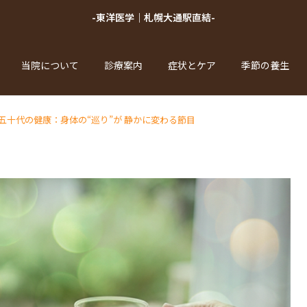
-東洋医学｜札幌大通駅直結-
当院について
診療案内
症状とケア
季節の養生
五十代の健康：身体の“巡り”が 静かに変わる節目