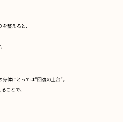
りを整えると、
す。
の身体にとっては“回復の土台”。
えることで、
。