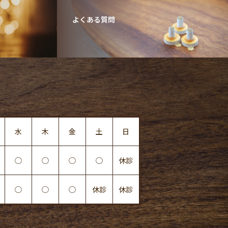
よくある質問
水
木
金
土
日
◯
◯
◯
◯
休診
◯
◯
◯
休診
休診