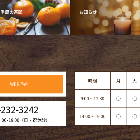
・季節の茶間
お知らせ
時間
月
火
WEB予約
9:00 ~ 12:30
◯
◯
-232-3242
14:00 ~ 19:00
◯
◯
00-19:00（日・祝休診）