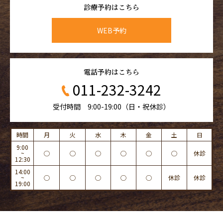
診療予約はこちら
WEB予約
電話予約はこちら
011-232-3242
受付時間 9:00-19:00（日・祝休診）
時間
月
火
水
木
金
土
日
9:00
~
◯
◯
◯
◯
◯
◯
休診
12:30
14:00
~
◯
◯
◯
◯
◯
休診
休診
19:00