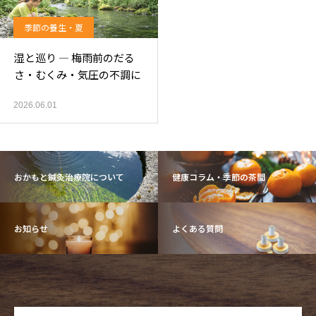
季節の養生・夏
湿と巡り ― 梅雨前のだる
さ・むくみ・気圧の不調に
2026.06.01
おかもと鍼灸治療院について
健康コラム・季節の茶間
お知らせ
よくある質問