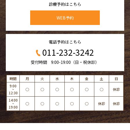
診療予約はこちら
WEB予約
電話予約はこちら
011-232-3242
受付時間 9:00-19:00（日・祝休診）
時間
月
火
水
木
金
土
日
9:00
~
◯
◯
◯
◯
◯
◯
休診
12:30
14:00
~
◯
◯
◯
◯
◯
休診
休診
19:00