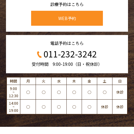
診療予約はこちら
WEB予約
電話予約はこちら
011-232-3242
受付時間 9:00-19:00（日・祝休診）
時間
月
火
水
木
金
土
日
9:00
~
◯
◯
◯
◯
◯
◯
休診
12:30
14:00
~
◯
◯
◯
◯
◯
休診
休診
19:00