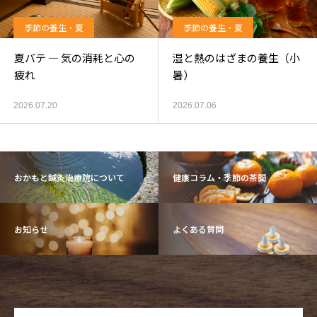
季節の養生・夏
季節の養生・夏
夏バテ ― 気の消耗と心の
湿と熱のはざまの養生（小
疲れ
暑）
2026.07.20
2026.07.06
おかもと鍼灸治療院について
健康コラム・季節の茶間
お知らせ
よくある質問