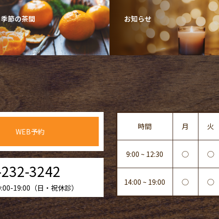
・季節の茶間
お知らせ
時間
月
火
WEB予約
9:00 ~ 12:30
◯
◯
-232-3242
14:00 ~ 19:00
◯
◯
00-19:00（日・祝休診）