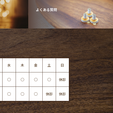
よくある質問
水
木
金
土
日
◯
◯
◯
◯
休診
◯
◯
◯
休診
休診