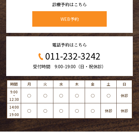
診療予約はこちら
WEB予約
電話予約はこちら
011-232-3242
受付時間 9:00-19:00（日・祝休診）
時間
月
火
水
木
金
土
日
9:00
~
◯
◯
◯
◯
◯
◯
休診
12:30
14:00
~
◯
◯
◯
◯
◯
休診
休診
19:00