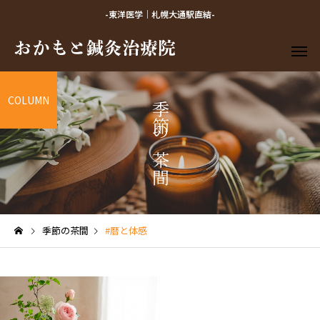
-東洋医学｜札幌大通駅直結-
COLUMN
季節の茶間
季節の茶間
#暦と体感