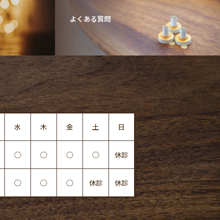
よくある質問
水
木
金
土
日
◯
◯
◯
◯
休診
◯
◯
◯
休診
休診