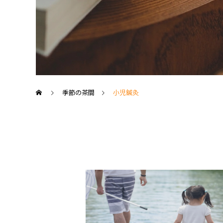
季節の茶間
小児鍼灸