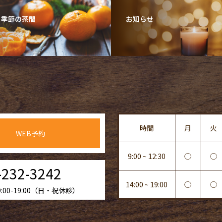
・季節の茶間
お知らせ
時間
月
火
WEB予約
9:00 ~ 12:30
◯
◯
-232-3242
14:00 ~ 19:00
◯
◯
00-19:00（日・祝休診）