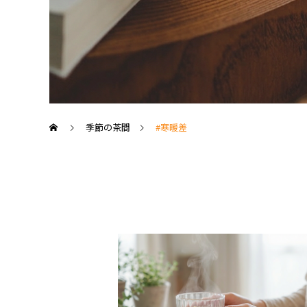
季節の茶間
#寒暖差