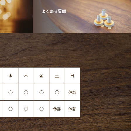
よくある質問
水
木
金
土
日
◯
◯
◯
◯
休診
◯
◯
◯
休診
休診