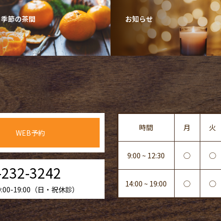
・季節の茶間
お知らせ
時間
月
火
WEB予約
9:00 ~ 12:30
◯
◯
-232-3242
14:00 ~ 19:00
◯
◯
00-19:00（日・祝休診）