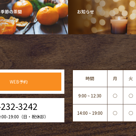
・季節の茶間
お知らせ
時間
月
火
WEB予約
9:00 ~ 12:30
◯
◯
-232-3242
14:00 ~ 19:00
◯
◯
00-19:00（日・祝休診）