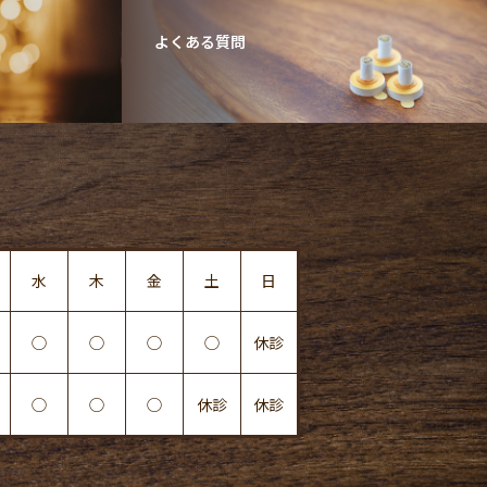
よくある質問
水
木
金
土
日
◯
◯
◯
◯
休診
◯
◯
◯
休診
休診